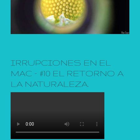
IRRUPCIONES EN EL
MAC – #10 EL RETORNO A
LA NATURALEZA.