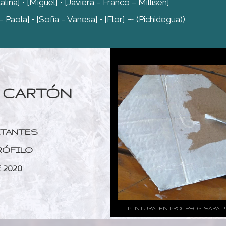
na] • [Miguel] • [Javiera – Franco – Millisen]
– Paola] • [Sofía – Vanesa] • [Flor] ∼ (Pichidegua))
 CARTÓN
ITANTES
RÓFILO
 2020
PINTURA EN PROCESO – SARA 