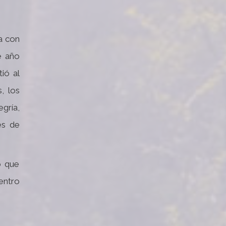
a con
e año
ió al
, los
gría,
es de
ó que
entro