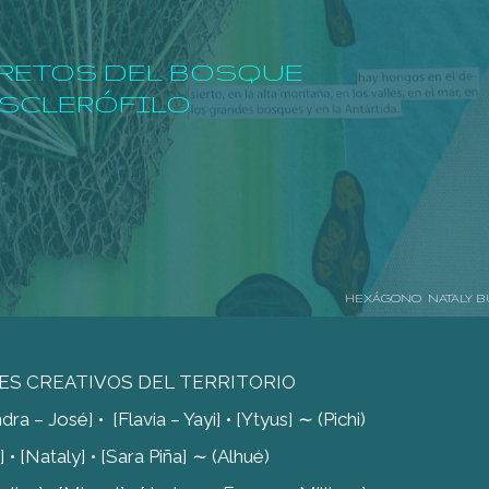
RETOS DEL BOSQUE
SCLERÓFILO
HEXÁGONO NATALY B
ES CREATIVOS DEL TERRITORIO
 – José] • [Flavia – Yayi] • [Ytyus] ∼ (Pichi)
• [Nataly] • [Sara Piña] ∼ (Alhué)