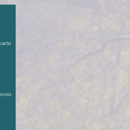
parte
envío