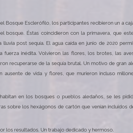
Bosque Esclerófilo, los participantes recibieron un a caj
 el bosque. Éstas coincidieron con la primavera, que est
lluvia post sequía. El agua caída en junio de 2020 permit
fuerza inédita. Volvieron las flores, los brotes, las aves
on recuperarse de la sequía brutal. Un motivo de gran ale
an ausente de vida y flores, que murieron incluso millon
e habitan en los bosques o pueblos aledaños, se les pidi
ras sobre los hexágonos de cartón que venían incluidos d
 los resultados. Un trabajo dedicado y hermoso.