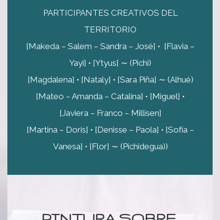
PARTICIPANTES CREATIVOS DEL
TERRITORIO
[Makeda – Salem – Sandra – José] • [Flavia –
Yayi] • [Ytyus] ∼ (Pichi)
[Magdalena] • [Nataly] • [Sara Piña] ∼ (Alhué)
[Mateo – Amanda – Catalina] • [Miguel] •
[Javiera – Franco – Millisen]
[Martina – Doris] • [Denisse – Paola] • [Sofía –
Vanesa] • [Flor] ∼ (Pichidegua))
PINTURA SOBRE