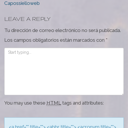
Capossielloweb
LEAVE A REPLY
Tu dirección de correo electrónico no será publicada.
Los campos obligatorios están marcados con
*
You may use these
HTML
tags and attributes:
<a href="" title=""> <abbr title=""> <acronym title="">