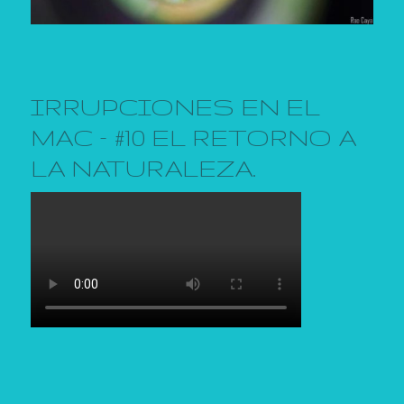
IRRUPCIONES EN EL
MAC – #10 EL RETORNO A
LA NATURALEZA.