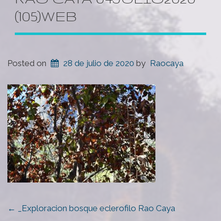
(105)WEB
Posted on
28 de julio de 2020
by
Raocaya
POST
←
_Exploracion bosque eclerofilo Rao Caya
NAVIGATION