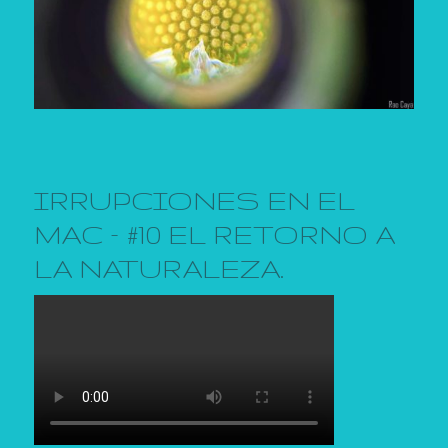
IRRUPCIONES EN EL
MAC – #10 EL RETORNO A
LA NATURALEZA.