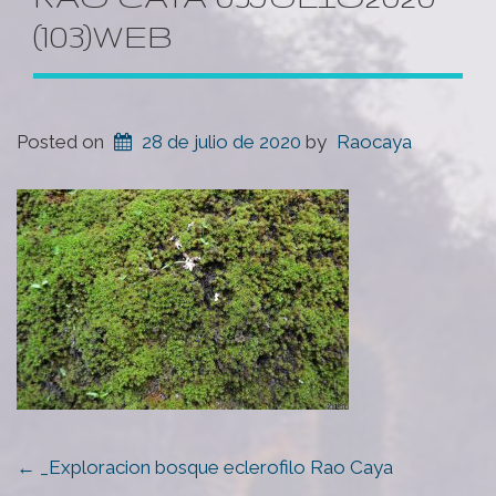
(103)WEB
Posted on
28 de julio de 2020
by
Raocaya
POST
←
_Exploracion bosque eclerofilo Rao Caya
NAVIGATION