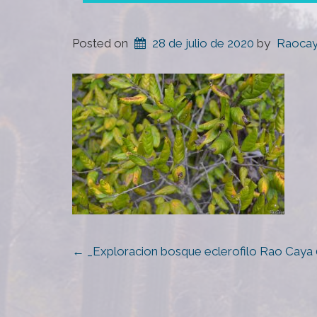
Posted on
28 de julio de 2020
by
Raoca
POST
←
_Exploracion bosque eclerofilo Rao Caya 
NAVIGATION