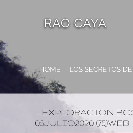
RAO CAYA
HOME
LOS SECRETOS D
_EXPLORACION BO
05JULIO2020 (75)WEB