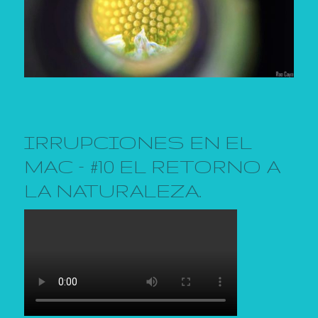
IRRUPCIONES EN EL
MAC – #10 EL RETORNO A
LA NATURALEZA.