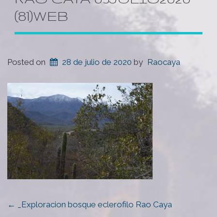
(81)WEB
Posted on
28 de julio de 2020
by
Raocaya
POST
←
_Exploracion bosque eclerofilo Rao Caya
NAVIGATION