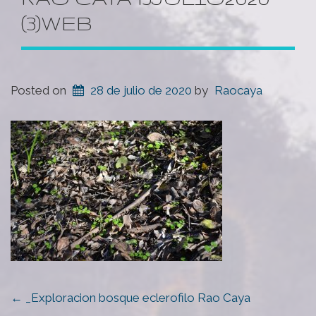
(3)WEB
Posted on
28 de julio de 2020
by
Raocaya
POST
←
_Exploracion bosque eclerofilo Rao Caya
NAVIGATION