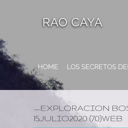
RAO CAYA
HOME
LOS SECRETOS D
_EXPLORACION BO
15JULIO2020 (70)WEB