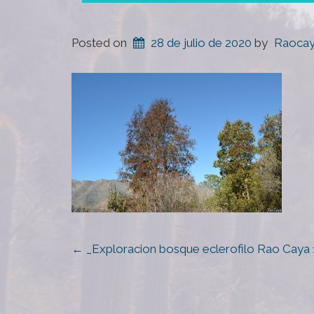
Posted on
28 de julio de 2020
by
Raoca
POST
←
_Exploracion bosque eclerofilo Rao Caya 
NAVIGATION