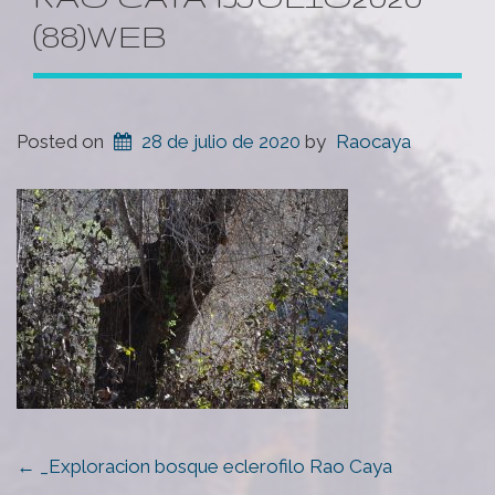
(88)WEB
Posted on
28 de julio de 2020
by
Raocaya
POST
←
_Exploracion bosque eclerofilo Rao Caya
NAVIGATION