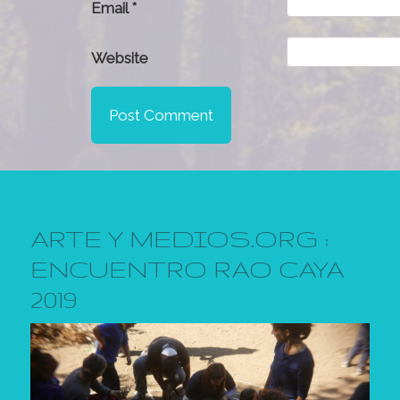
Email
*
Website
ARTE Y MEDIOS.ORG :
ENCUENTRO RAO CAYA
2019