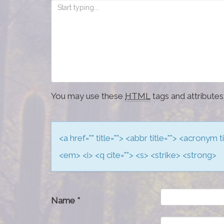
You may use these
HTML
tags and attributes
<a href="" title=""> <abbr title=""> <acronym
<em> <i> <q cite=""> <s> <strike> <strong>
Name
*