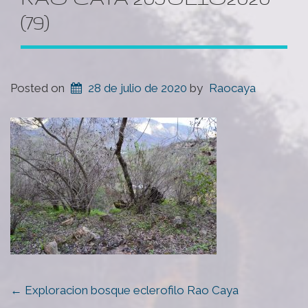
(79)
Posted on
28 de julio de 2020
by
Raocaya
POST
←
Exploracion bosque eclerofilo Rao Caya
NAVIGATION