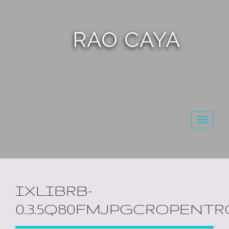
RAO CAYA
Toggl
naviga
IXLIBRB-
0.3.5Q80FMJPGCROPENTR