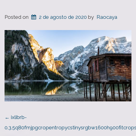
Posted on
2 de agosto de 2020
by
Raocaya
POST
←
ixlibrb-
NAVIGATION
0.3.5q80fmjpgcropentropycstinysrgbw1600h900fitcro