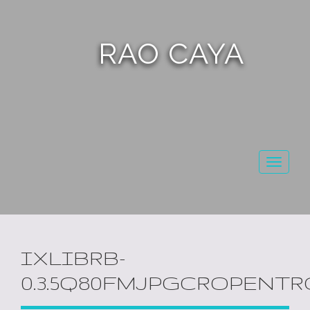
RAO CAYA
Toggl
naviga
IXLIBRB-
0.3.5Q80FMJPGCROPENTRO