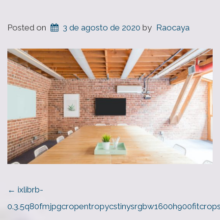
Posted on
3 de agosto de 2020
by
Raocaya
POST
←
ixlibrb-
NAVIGATION
0.3.5q80fmjpgcropentropycstinysrgbw1600h900fitcro