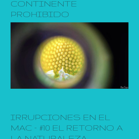
CONTINENTE
PROHIBIDO
IRRUPCIONES EN EL
MAC – #10 EL RETORNO A
LA NATURALEZA.