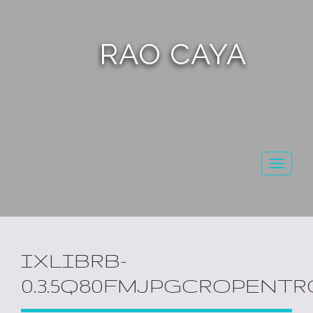
RAO CAYA
Toggl
naviga
IXLIBRB-
0.3.5Q80FMJPGCROPENTR