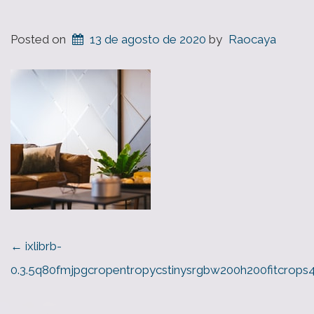
Posted on
13 de agosto de 2020
by
Raocaya
POST
←
ixlibrb-
NAVIGATION
0.3.5q80fmjpgcropentropycstinysrgbw200h200fitcro